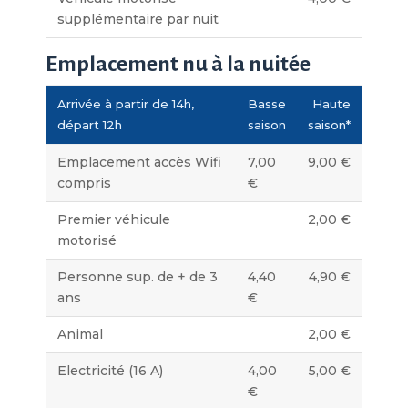
supplémentaire par nuit
Emplacement nu à la nuitée
Arrivée à partir de 14h,
Basse
Haute
départ 12h
saison
saison*
Emplacement accès Wifi
7,00
9,00 €
compris
€
Premier véhicule
2,00 €
motorisé
Personne sup. de + de 3
4,40
4,90 €
ans
€
Animal
2,00 €
Electricité (16 A)
4,00
5,00 €
€