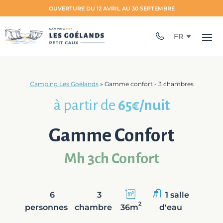
OUVERTURE DU 12 AVRIL AU 30 SEPTEMBRE
FR
Camping Les Goélands
»
Gamme confort - 3 chambres
à partir de
65
€/nuit
Gamme Confort
Mh 3ch Confort
6
3
1 salle
2
personnes
chambre
36m
d'eau