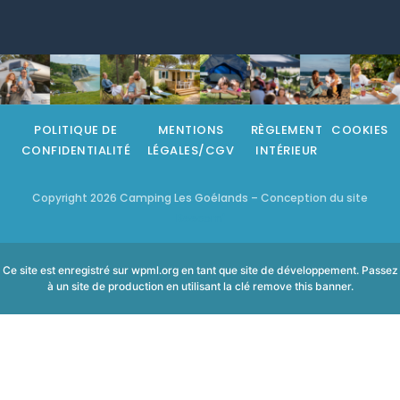
POLITIQUE DE
MENTIONS
RÈGLEMENT
COOKIES
CONFIDENTIALITÉ
LÉGALES/CGV
INTÉRIEUR
Copyright 2026 Camping Les Goélands – Conception du site
Beecom'
Ce site est enregistré sur
wpml.org
en tant que site de développement. Passez
à un site de production en utilisant la clé
remove this banner
.